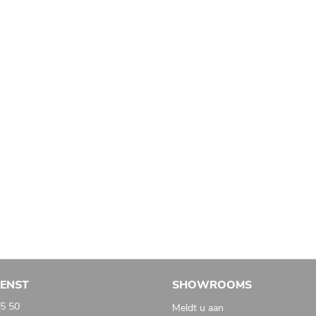
IENST
SHOWROOMS
05 50
Meldt u aan