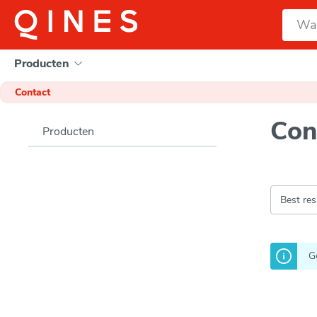
e zoekopdracht
Ga naar de hoofdnavigatie
Producten
Contact
Con
Producten
G