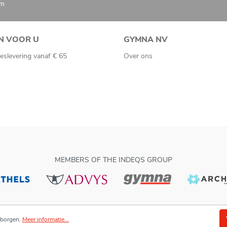
om
N VOOR U
GYMNA NV
eslevering vanaf € 65
Over ons
MEMBERS OF THE INDEQS GROUP
rborgen.
Meer informatie...